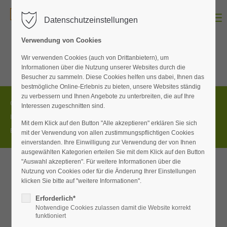
Menu
Datenschutzeinstellungen
Der Eintrag "offcanvas-col1" existiert leider nicht.
Verwendung von Cookies
Der Eintrag "offcanvas-col2" existiert leider nicht.
Wir verwenden Cookies (auch von Drittanbietern), um
Informationen über die Nutzung unserer Websites durch die
Besucher zu sammeln. Diese Cookies helfen uns dabei, Ihnen das
bestmögliche Online-Erlebnis zu bieten, unsere Websites ständig
Der Eintrag "offcanvas-col3" existiert leider nicht.
zu verbessern und Ihnen Angebote zu unterbreiten, die auf Ihre
Copyright 2026. All Rights Reserved.
Interessen zugeschnitten sind.
Impressum
Datenschutz
Datenschutz
Der Eintrag "offcanvas-col4" existiert leider nicht.
Mit dem Klick auf den Button "Alle akzeptieren" erklären Sie sich
Einstellungen
Garantiebestimmungen
mit der Verwendung von allen zustimmungspflichtigen Cookies
einverstanden. Ihre Einwilligung zur Verwendung der von Ihnen
ausgewählten Kategorien erteilen Sie mit dem Klick auf den Button
"Auswahl akzeptieren". Für weitere Informationen über die
Nutzung von Cookies oder für die Änderung Ihrer Einstellungen
klicken Sie bitte auf "weitere Informationen".
Erforderlich*
Notwendige Cookies zulassen damit die Website korrekt
funktioniert