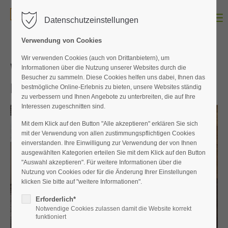
Menu
Datenschutzeinstellungen
Der Eintrag "offcanvas-col1" existiert leider nicht.
Verwendung von Cookies
Der Eintrag "offcanvas-col2" existiert leider nicht.
Wir verwenden Cookies (auch von Drittanbietern), um
Wir bieten Ihnen eine große Auswahl an
Informationen über die Nutzung unserer Websites durch die
Besucher zu sammeln. Diese Cookies helfen uns dabei, Ihnen das
Büro Möbel
bestmögliche Online-Erlebnis zu bieten, unsere Websites ständig
Der Eintrag "offcanvas-col3" existiert leider nicht.
zu verbessern und Ihnen Angebote zu unterbreiten, die auf Ihre
Interessen zugeschnitten sind.
Der Eintrag "offcanvas-col4" existiert leider nicht.
Mit dem Klick auf den Button "Alle akzeptieren" erklären Sie sich
mit der Verwendung von allen zustimmungspflichtigen Cookies
einverstanden. Ihre Einwilligung zur Verwendung der von Ihnen
ausgewählten Kategorien erteilen Sie mit dem Klick auf den Button
"Auswahl akzeptieren". Für weitere Informationen über die
Nutzung von Cookies oder für die Änderung Ihrer Einstellungen
klicken Sie bitte auf "weitere Informationen".
Erforderlich*
Notwendige Cookies zulassen damit die Website korrekt
funktioniert