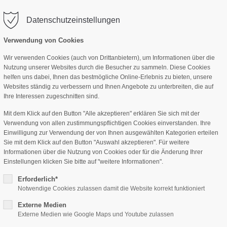
Datenschutzeinstellungen
ROSTÜHLE
BÜROMÖBEL
VORTEILE
ag "offcanvas-col2" existiert
Der Eintrag "offcanvas-col3" exis
cht.
leider nicht.
Verwendung von Cookies
Wir verwenden Cookies (auch von Drittanbietern), um Informationen über die
Nutzung unserer Websites durch die Besucher zu sammeln. Diese Cookies
helfen uns dabei, Ihnen das bestmögliche Online-Erlebnis zu bieten, unsere
Websites ständig zu verbessern und Ihnen Angebote zu unterbreiten, die auf
Ihre Interessen zugeschnitten sind.
Mit dem Klick auf den Button "Alle akzeptieren" erklären Sie sich mit der
Verwendung von allen zustimmungspflichtigen Cookies einverstanden. Ihre
Einwilligung zur Verwendung der von Ihnen ausgewählten Kategorien erteilen
Sie mit dem Klick auf den Button "Auswahl akzeptieren". Für weitere
Chairtox-Group UG
Informationen über die Nutzung von Cookies oder für die Änderung Ihrer
Einstellungen klicken Sie bitte auf "weitere Informationen".
Erforderlich*
92318 Neumarkt
Notwendige Cookies zulassen damit die Website korrekt funktioniert
Externe Medien
Externe Medien wie Google Maps und Youtube zulassen