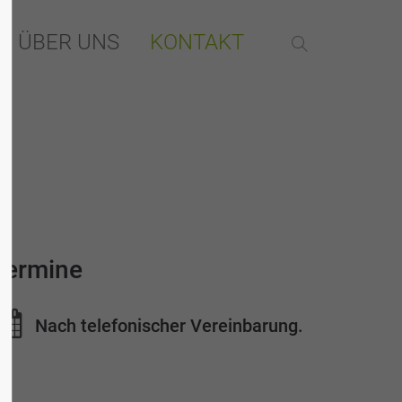
ÜBER UNS
KONTAKT
tiert
Der Eintrag "offcanvas-col4" existiert
leider nicht.
Termine
Nach telefonischer Vereinbarung.